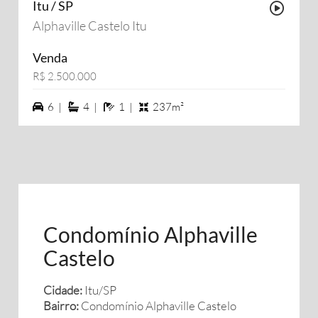
Itu / SP
Possu
Alphaville Castelo Itu
Venda
R$ 2.500.000
6 vagas na garagem
4 suítes
1 banheiros
6 |
4 |
1 |
237m²
Condomínio Alphaville
Castelo
Cidade:
Itu/SP
Bairro:
Condomínio Alphaville Castelo