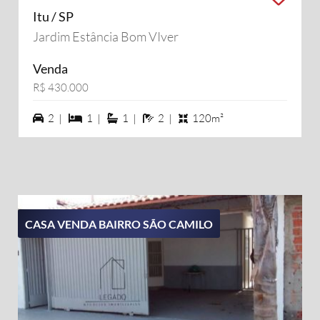
Itu / SP
Jardim Estância Bom VIver
Venda
R$ 430.000
2 vagas na garagem
1 dormiórios
1 suítes
2 banheiros
2 |
1 |
1 |
2 |
120m²
CASA VENDA BAIRRO SÃO CAMILO