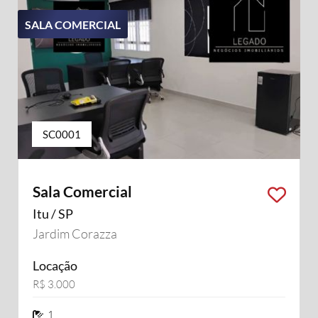
SALA COMERCIAL
SC0001
Sala Comercial
Itu / SP
Jardim Corazza
Locação
R$ 3.000
1 banheiros
1