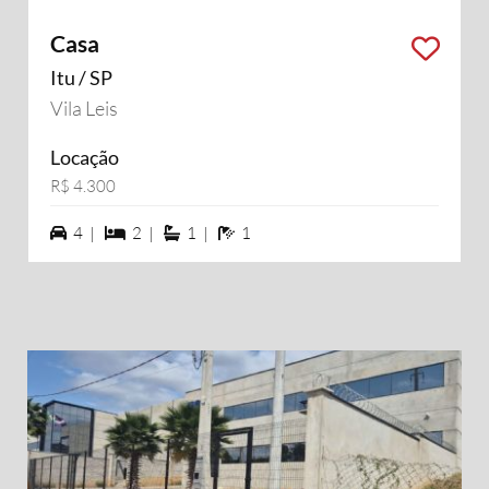
Casa
Itu / SP
Vila Leis
Locação
R$ 4.300
4 vagas na garagem
2 dormiórios
1 suítes
1 banheiros
4 |
2 |
1 |
1