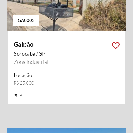
GA0003
Galpão
Sorocaba / SP
Zona Industrial
Locação
R$ 25.000
6 banheiros
6