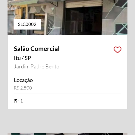
SLC0002
Salão Comercial
Itu / SP
Jardim Padre Bento
Locação
R$ 2.500
1 banheiros
1