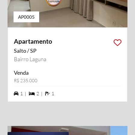
AP0005
Apartamento
Salto / SP
Bairro Laguna
Venda
R$ 235.000
1 vagas na garagem
2 dormiórios
1 banheiros
1 |
2 |
1