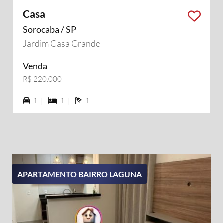
Casa
Sorocaba / SP
Jardim Casa Grande
Venda
R$ 220.000
1 vagas na garagem
1 dormiórios
1 banheiros
1 |
1 |
1
APARTAMENTO BAIRRO LAGUNA