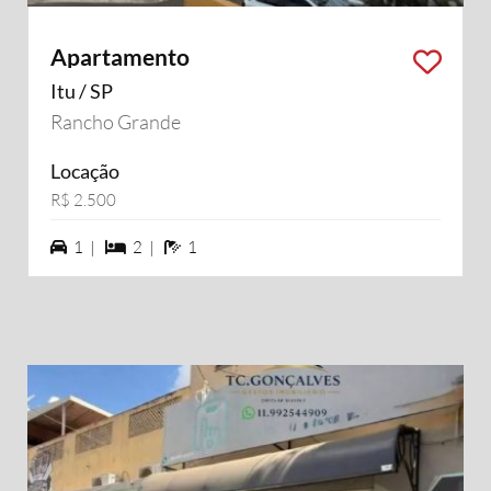
Apartamento
Itu / SP
Rancho Grande
Locação
R$ 2.500
1 vagas na garagem
2 dormiórios
1 banheiros
1 |
2 |
1