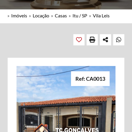
»
Imóveis
»
Locação
»
Casas
»
Itu / SP
»
Vila Leis
Ref: CA0013