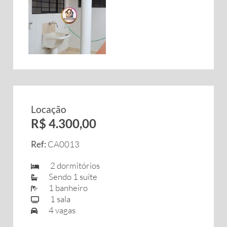
Locação
R$ 4.300,00
Ref:
CA0013
2 dormitórios
Sendo 1 suíte
1 banheiro
1 sala
4 vagas