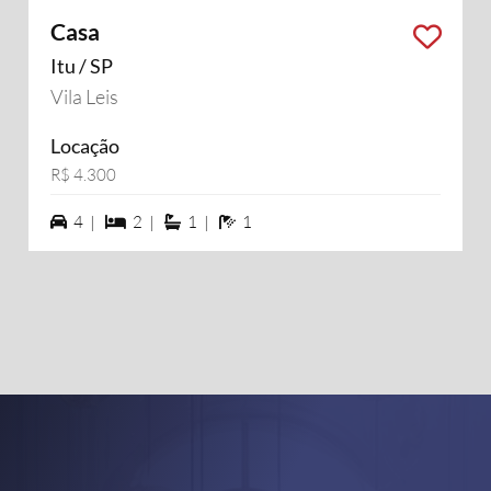
Casa
Itu / SP
Vila Leis
Locação
R$ 4.300
4 vagas na garagem
2 dormiórios
1 suítes
1 banheiros
4 |
2 |
1 |
1