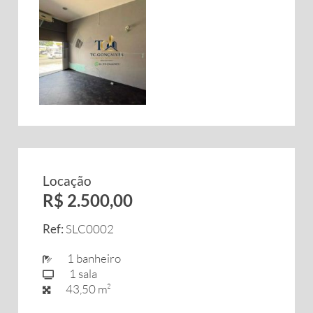
Locação
R$ 2.500,00
Ref:
SLC0002
1 banheiro
1 sala
43,50 m²