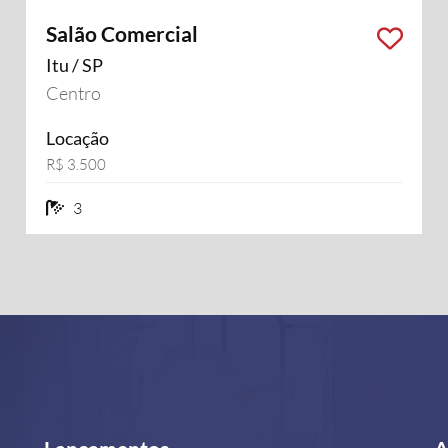
Salão Comercial
Itu / SP
Centro
Locação
R$ 3.500
3 banheiros
3