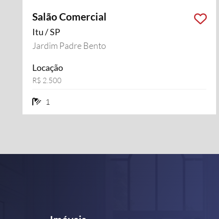
Salão Comercial
Itu / SP
Jardim Padre Bento
Locação
R$ 2.500
1 banheiros
1