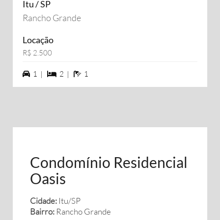
Itu / SP
Rancho Grande
Locação
R$ 2.500
1 vagas na garagem
2 dormiórios
1 banheiros
1 |
2 |
1
Condomínio Residencial
Oasis
Cidade:
Itu/SP
Bairro:
Rancho Grande