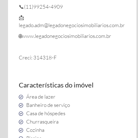
📞(11)99254-4909
📩
legado.adm@legadonegociosimobiliarios.com.br
🌐www.legadonegociosimobiliarios.com.br
Creci: 314318-F
Características do imóvel
Área de lazer
Banheiro de serviço
Casa de hóspedes
Churrasqueira
Cozinha