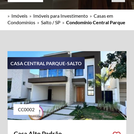
»
Imóveis
»
Imóveis para Investimento
»
Casas em
Condomínios
»
Salto / SP
»
Condomínio Central Parque
CASA CENTRAL PARQUE-SALTO
CC0002
Casa Alto Padrão