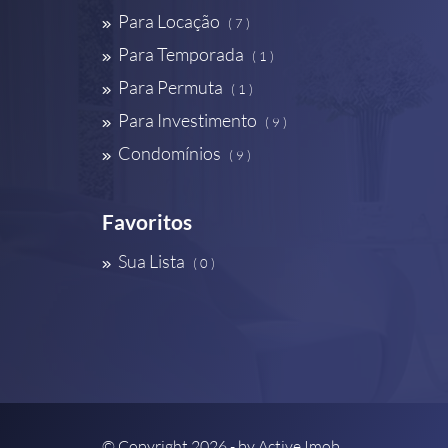
Para Locação
( 7 )
Para Temporada
( 1 )
Para Permuta
( 1 )
Para Investimento
( 9 )
Condomínios
( 9 )
Favoritos
Sua Lista
( 0 )
© Copyright 2026 - by
Active Imob