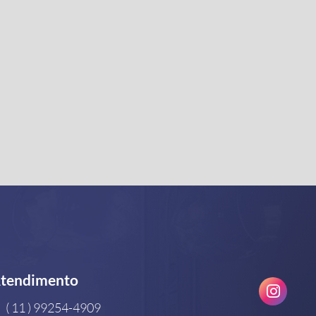
tendimento
( 11 ) 99254-4909