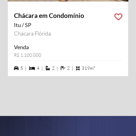
Chácara em Condomínio
Itu / SP
Chácara Flórida
Venda
R$ 1.100.000
5 vagas na garagem
4 dormiórios
2 suítes
2 banheiros
5 |
4 |
2 |
2 |
319m²