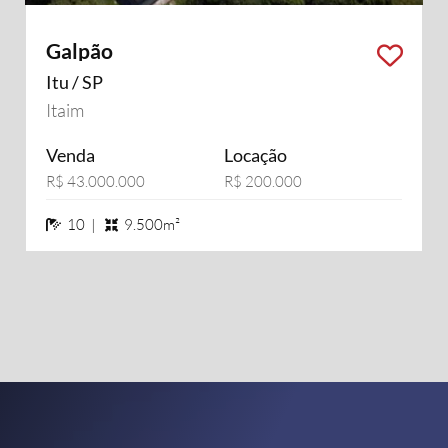
Galpão
Itu / SP
Itaim
Venda
Locação
R$ 43.000.000
R$ 200.000
10 banheiros
10 |
9.500m²