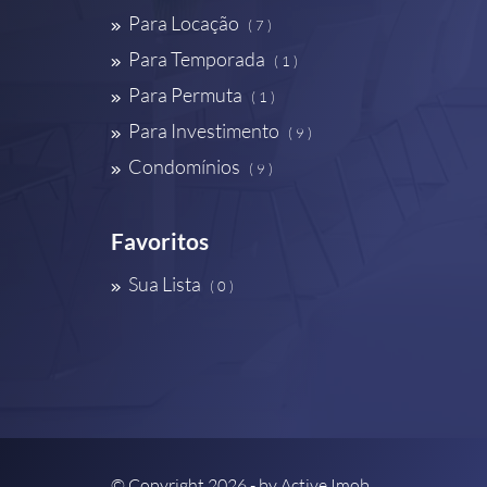
Para Locação
( 7 )
Para Temporada
( 1 )
Para Permuta
( 1 )
Para Investimento
( 9 )
Condomínios
( 9 )
Favoritos
Sua Lista
( 0 )
© Copyright 2026 - by
Active Imob