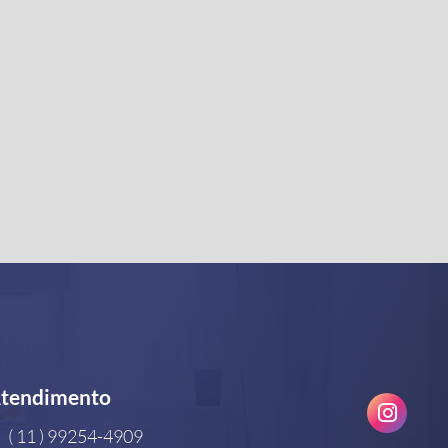
tendimento
( 11 ) 99254-4909