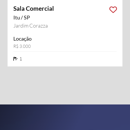
Sala Comercial
Itu / SP
Jardim Corazza
Locação
R$ 3.000
1 banheiros
1