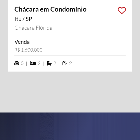
Chácara em Condomínio
Itu / SP
Chácara Flórida
Venda
R$ 1.600.000
5 vagas na garagem
2 dormiórios
2 suítes
2 banheiros
5 |
2 |
2 |
2