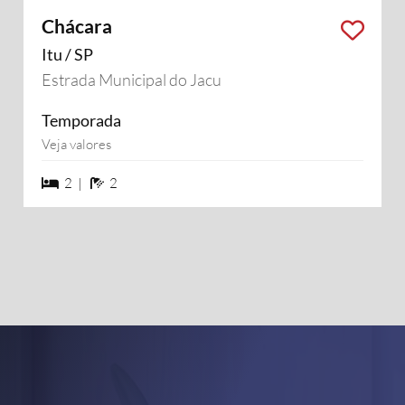
Chácara
Itu / SP
Estrada Municipal do Jacu
Temporada
Veja valores
2 dormiórios
2 banheiros
2 |
2