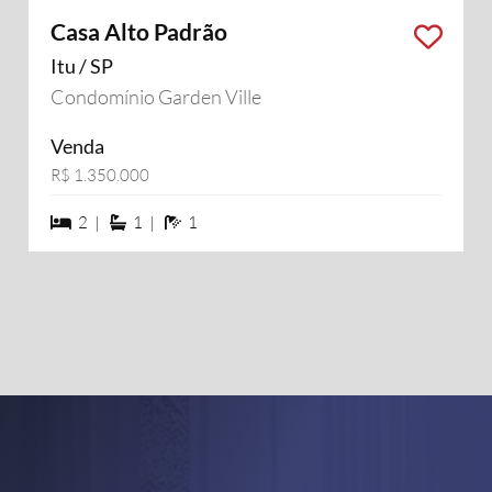
Casa Alto Padrão
Itu / SP
Condomínio Garden Ville
Venda
R$ 1.350.000
2 dormiórios
1 suítes
1 banheiros
2 |
1 |
1