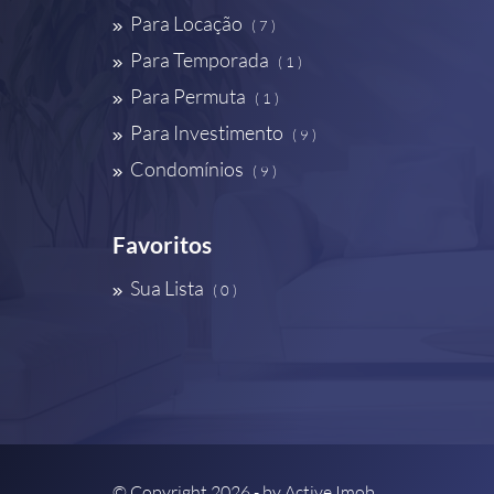
Para Locação
( 7 )
Para Temporada
( 1 )
Para Permuta
( 1 )
Para Investimento
( 9 )
Condomínios
( 9 )
Favoritos
Sua Lista
( 0 )
© Copyright 2026 - by
Active Imob