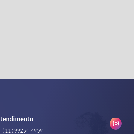
tendimento
( 11 ) 99254-4909