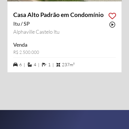
Casa Alto Padrão em Condomínio
Itu / SP
Possu
Alphaville Castelo Itu
Venda
R$ 2.500.000
6 vagas na garagem
4 suítes
1 banheiros
6 |
4 |
1 |
237m²