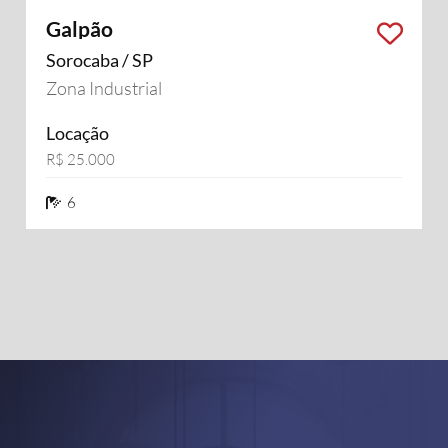
Galpão
Sorocaba / SP
Zona Industrial
Locação
R$ 25.000
6 banheiros
6