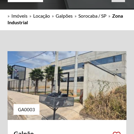
»
Imóveis
»
Locação
»
Galpões
»
Sorocaba / SP
»
Zona
Industrial
GA0003
Galpão