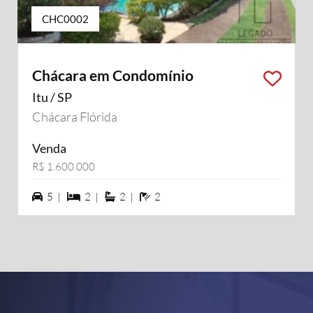
CHC0002
Chácara em Condomínio
Itu / SP
Chácara Flórida
Venda
R$ 1.600.000
5 vagas na garagem
2 dormiórios
2 suítes
2 banheiros
5 |
2 |
2 |
2