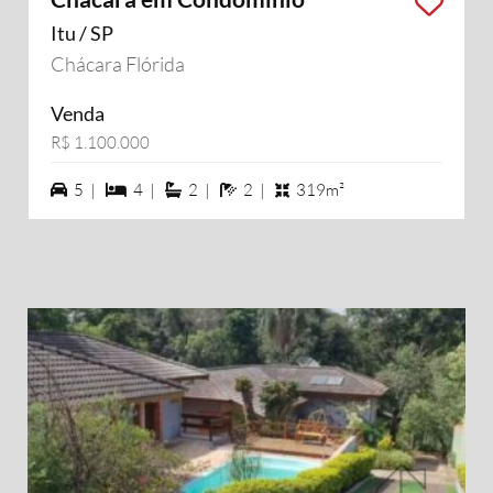
Itu / SP
Chácara Flórida
Venda
R$ 1.100.000
5 vagas na garagem
4 dormiórios
2 suítes
2 banheiros
5 |
4 |
2 |
2 |
319m²