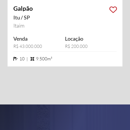
Galpão
Itu / SP
Itaim
Venda
Locação
R$ 43.000.000
R$ 200.000
10 banheiros
10 |
9.500m²