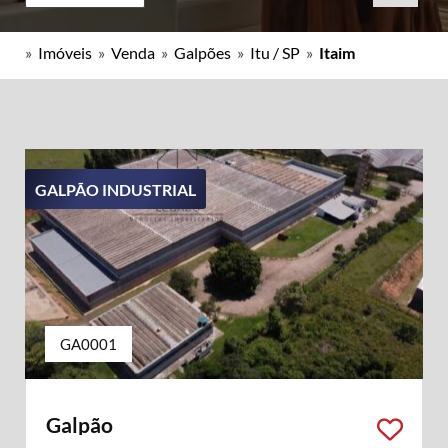
»
Imóveis
»
Venda
»
Galpões
»
Itu / SP
»
Itaim
GALPÃO INDUSTRIAL
GA0001
Galpão