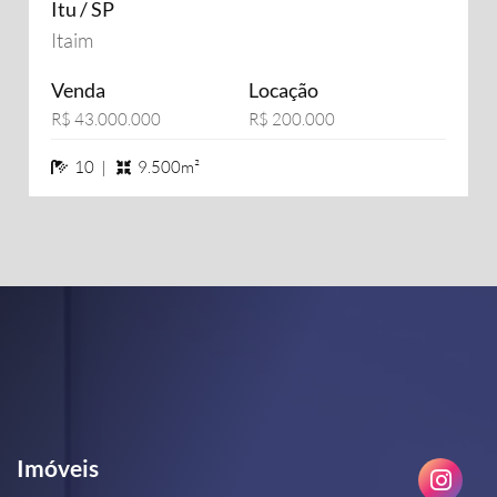
Itu / SP
Itaim
Venda
Locação
R$ 43.000.000
R$ 200.000
10 banheiros
10 |
9.500m²
Imóveis