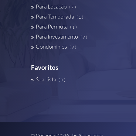
Para Locação
( 7 )
Para Temporada
( 1 )
Para Permuta
( 1 )
Para Investimento
( 9 )
Condomínios
( 9 )
Favoritos
Sua Lista
( 0 )
© Copyright 2026 - by
Active Imob