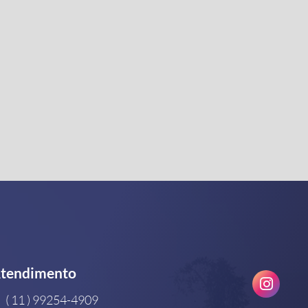
tendimento
( 11 ) 99254-4909