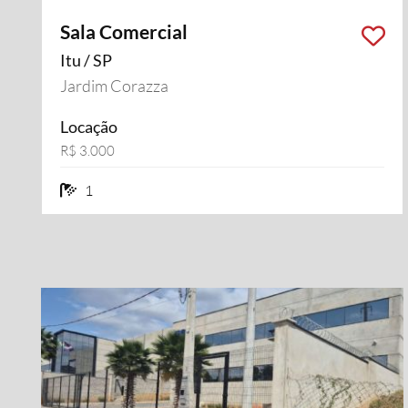
Sala Comercial
Itu / SP
Jardim Corazza
Locação
R$ 3.000
1 banheiros
1