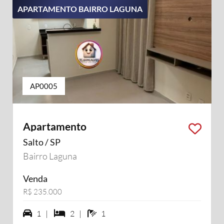
APARTAMENTO BAIRRO LAGUNA
AP0005
Apartamento
Salto / SP
Bairro Laguna
Venda
R$ 235.000
1 vagas na garagem
2 dormiórios
1 banheiros
1 |
2 |
1