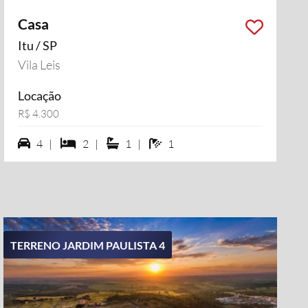
Casa
Itu / SP
Vila Leis
Locação
R$ 4.300
4 vagas na garagem
2 dormiórios
1 suítes
1 banheiros
4 |
2 |
1 |
1
TERRENO JARDIM PAULISTA 4