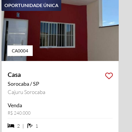
OPORTUNIDADE ÚNICA
CA0004
Casa
Sorocaba / SP
Cajuru Sorocaba
Venda
R$ 240.000
2 dormiórios
1 banheiros
2 |
1