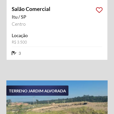
Salão Comercial
Itu / SP
Centro
Locação
R$ 3.500
3 banheiros
3
TERRENO JARDIM ALVORADA