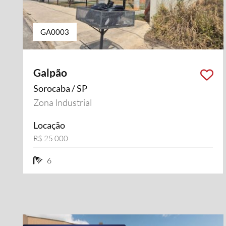
GA0003
Galpão
Sorocaba / SP
Zona Industrial
Locação
R$ 25.000
6 banheiros
6