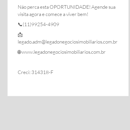
Não perca esta OPORTUNIDADE! Agende sua
visita agora e comece a viver bem!
📞(11)99254-4909
📩
legado.adm@legadonegociosimobiliarios.com.br
🌐 www.legadonegociosimobiliarios.com.br
Creci: 314318-F