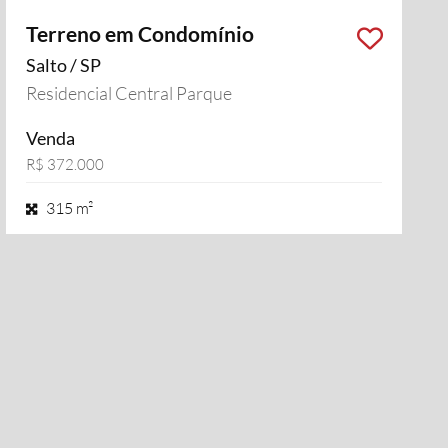
Terreno em Condomínio
Salto / SP
Residencial Central Parque
Venda
R$ 372.000
315 m²