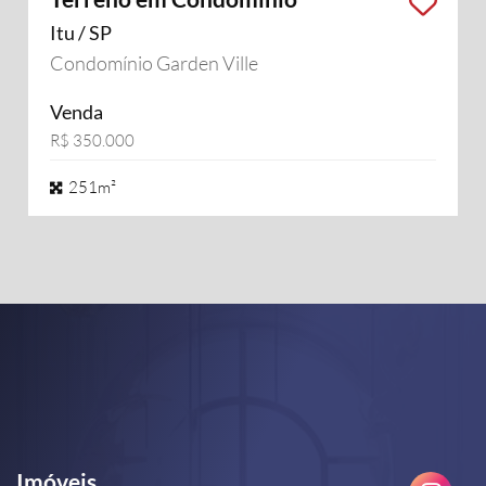
Itu / SP
Condomínio Garden Ville
Venda
R$ 350.000
251m²
Imóveis